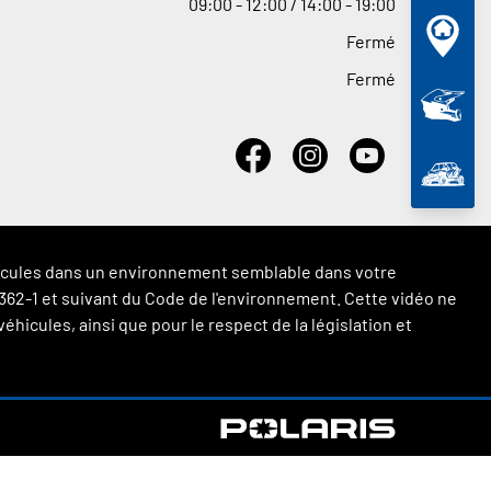
09
:
00 - 12
:
00 / 14
:
00 - 19
:
00
Fermé
Fermé
véhicules dans un environnement semblable dans votre
 L.362-1 et suivant du Code de l'environnement. Cette vidéo ne
hicules, ainsi que pour le respect de la législation et